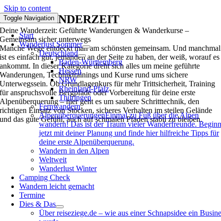
Skip to content
DEINE WANDERZEIT
Toggle Navigation
Deine Wanderzeit: Geführte Wanderungen & Wanderkurse –
Start
Gemeinsam sicher unterwegs
Wanderlust Sommer
Manche Wege entdeckt man am schönsten gemeinsam. Und manchmal
Deutschland
ist es einfach gut, jemanden an der Seite zu haben, der weiß, worauf es
Baden-Württemberg
ankommt. In dieser Kategorie dreht sich alles um meine geführte
Hessen
Wanderungen, Techniktrainings und Kurse rund ums sichere
NRW
Unterwegssein.
Ob Grundlagenkurs für mehr Trittsicherheit, Training
Rheinland-Pfalz
für anspruchsvolle Bergpfade oder Vorbereitung für deine erste
Thüringen
Alpenüberquerung – hier geht es um saubere Schritttechnik, den
Fernwandern
richtigen Einsatz von Stöcken, sicheres Verhalten im steilen Gelände
Alpenüberquerungen
Einmal zu Fuß über die Alpen
und das gute Gefühl, auch auf schmalen Pfaden stabil zu bleiben.
wandern! Das ist der Traum vieler Wanderfreunde. Begin
jetzt mit deiner Planung und finde hier hilfreiche Tipps für
deine erste Alpenüberquerung.
Wandern in den Alpen
Weltweit
Wanderlust Winter
Camping Check
Wandern leicht gemacht
Termine
Dies & Das
Über reiseziege.de – wie aus einer Schnapsidee ein Busin