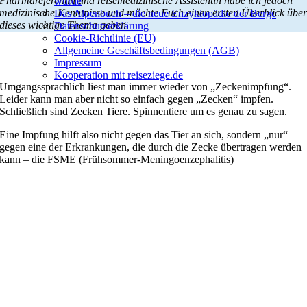
Pharmareferentin und reisemedizinische Assistentin habe ich jedoch
wurde
medizinische Kenntnisse und möchte Euch einen ersten Überblick übe
Das Alpenbuch – die neue Enzyklopädie der Berge
dieses wichtige Thema geben.
Datenschutzerklärung
Cookie-Richtlinie (EU)
Allgemeine Geschäftsbedingungen (AGB)
Impressum
Kooperation mit reiseziege.de
Umgangssprachlich liest man immer wieder von „Zeckenimpfung“.
Leider kann man aber nicht so einfach gegen „Zecken“ impfen.
Schließlich sind Zecken Tiere. Spinnentiere um es genau zu sagen.
Eine Impfung hilft also nicht gegen das Tier an sich, sondern „nur“
gegen eine der Erkrankungen, die durch die Zecke übertragen werden
kann – die FSME (Frühsommer-Meningoenzephalitis)