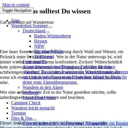
Skip to content
Zecken – das solltest Du wissen
Toggle Navigation
Start
Gut geschützt auf Wandertour
Wanderlust Sommer
Deutschland
Baden-Württemberg
Hessen
NRW
Rheinland-Pfalz
Eine lauer Sommertag, eine Wanderung durch Wald und Wiesen, ein
Thüringen
Picknick unter freiem Himmel. Wer in der Natur unterwegs ist, wird
Fernwandern
immer wieder mit dem Thema konfrontiert: Zecken! Wahrscheinlich
Alpenüberquerungen
Einmal zu Fuß über die Alpen
hatte jeder von uns schonmal eine Begegnung mit den kleinen
wandern! Das ist der Traum vieler Wanderfreunde. Begin
achtbeinigen Tierchen. Es ist immer wieder ein Schreckensmoment
jetzt mit deiner Planung und finde hier hilfreiche Tipps für
wenn ich etwas kleines schwarzes mein Hosenbein hinauf krabbeln
deine erste Alpenüberquerung.
sehe.
Wandern in den Alpen
Wer eine unbeschwerte Zeit in der Natur genießen möchte, sollte
Weltweit
unbedingt ein paar Dinge wissen und beachten.
Wanderlust Winter
Camping Check
Wandern leicht gemacht
Termine
Dies & Das
Dieser Artikel ersetzt keine ärztliche Beratung! Als geprüfte
Über reiseziege.de – wie aus einer Schnapsidee ein Busin