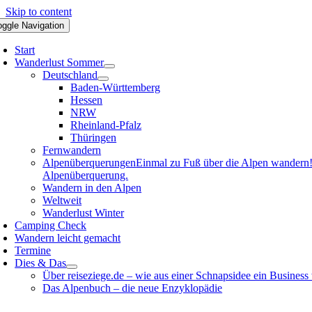
Skip to content
oggle Navigation
Start
Wanderlust Sommer
Deutschland
Baden-Württemberg
Hessen
NRW
Rheinland-Pfalz
Thüringen
Fernwandern
Alpenüberquerungen
Einmal zu Fuß über die Alpen wandern! D
Alpenüberquerung.
Wandern in den Alpen
Weltweit
Wanderlust Winter
Camping Check
Wandern leicht gemacht
Termine
Dies & Das
Über reiseziege.de – wie aus einer Schnapsidee ein Business
Das Alpenbuch – die neue Enzyklopädie