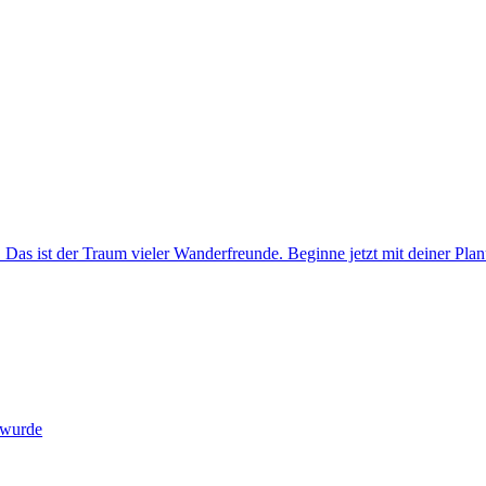
as ist der Traum vieler Wanderfreunde. Beginne jetzt mit deiner Planun
 wurde